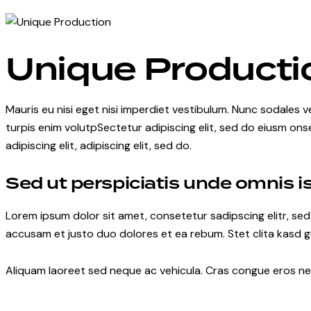
facebook-
twitter-
dribble-
instagram
1
new
new
Unique Producti
Mauris eu nisi eget nisi imperdiet vestibulum. Nunc sodales ve
turpis enim volutpSectetur adipiscing elit, sed do eiusm onse
adipiscing elit, adipiscing elit, sed do.
Sed ut perspiciatis unde omnis i
Lorem ipsum dolor sit amet, consetetur sadipscing elitr, s
accusam et justo duo dolores et ea rebum. Stet clita kasd 
Aliquam laoreet sed neque ac vehicula. Cras congue eros nec 